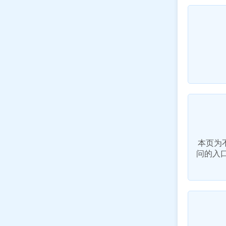
本页为
问的入